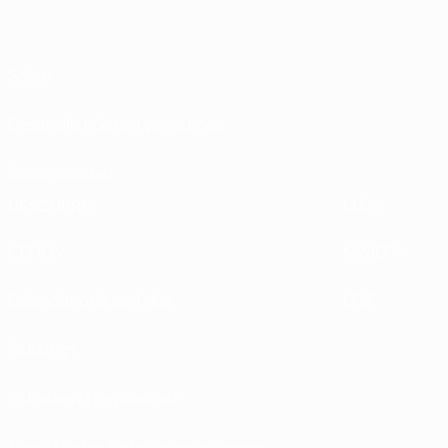
Sobre
Desarrollando competiciones
Sostenibilidad
DESCUBRE
MÁS
UEFA.tv
MyUEFA
Calendario de partidos
UC3
Rankings
Entradas / Hospitalidad
Tienda de las fútbol de selecciones