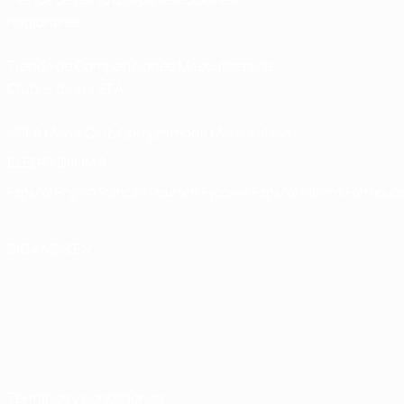
nacionales
Tienda de Competiciones Masculinas de
Clubes de la UEFA
UEFA Men's Club Competitions Memorabilia
ELEGIR IDIOMA
Español
English
Français
Deutsch
Русский
Español
Italiano
Portuguê
SÍGANOS EN
Términos y condiciones