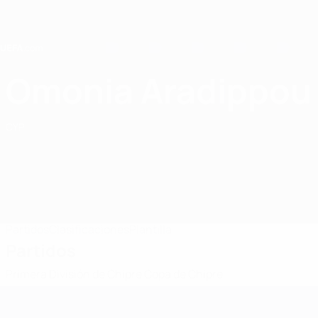
Saltar
al
contenido
principal
Home
Omonia Aradippou
Omonia Aradippou
CYP
Partidos
Clasificaciones
Plantilla
Partidos
Primera División de Chipre
Copa de Chipre