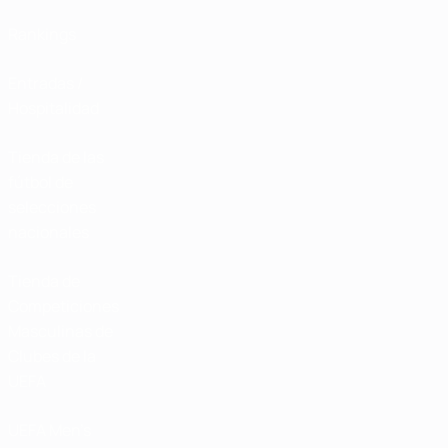
Rankings
Entradas /
Hospitalidad
Tienda de las
fútbol de
selecciones
nacionales
Tienda de
Competiciones
Masculinas de
Clubes de la
UEFA
UEFA Men's