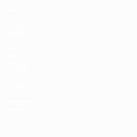
Rankings
Entradas /
Hospitalidad
Tienda de las
fútbol de
selecciones
nacionales
Tienda de
Competiciones
Masculinas de
Clubes de la
UEFA
UEFA Men's