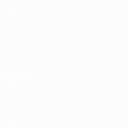
Entradas /
Hospitalidad
Tienda de las
fútbol de
selecciones
nacionales
Tienda de
Competiciones
Masculinas de
Clubes de la
UEFA
UEFA Men's
Club
Competitions
Memorabilia