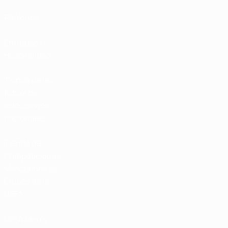
Rankings
Entradas /
Hospitalidad
Tienda de las
fútbol de
selecciones
nacionales
Tienda de
Competiciones
Masculinas de
Clubes de la
UEFA
UEFA Men's