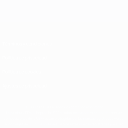
Términos y condiciones
Política de privacidad
Política de cookies
Ajustes de privacidad
© 1998-2026 UEFA. Todos los derechos reservados
La palabra UEFA, el logo de la UEFA y todas las marcas relacionadas con las
competiciones de la UEFA están protegidas por las marcas registradas y/o por
el copyright de UEFA. Se prohíbe el uso de estas marcas registradas para uso