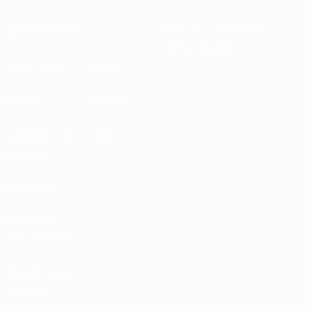
Sostenibilidad
Noticias y medios de
comunicación
DESCUBRE
MÁS
UEFA.tv
MyUEFA
Calendario de
UC3
partidos
Rankings
Entradas /
Hospitalidad
Tienda de las
fútbol de
selecciones