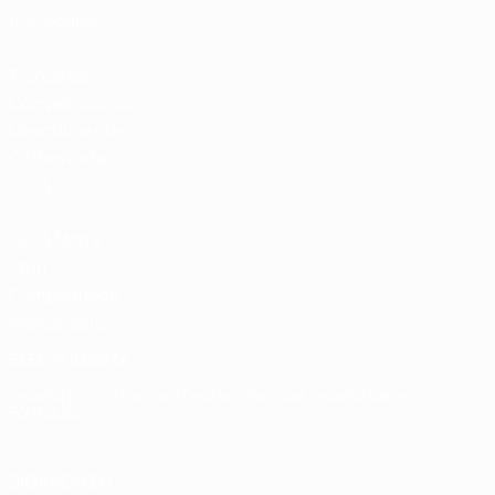
nacionales
Tienda de
Competiciones
Masculinas de
Clubes de la
UEFA
UEFA Men's
Club
Competitions
Memorabilia
ELEGIR IDIOMA
Español
English
Français
Deutsch
Русский
Español
Italiano
Português
SÍGANOS EN