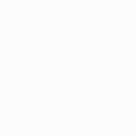
selecciones
nacionales
Tienda de
Competiciones
Masculinas de
Clubes de la
UEFA
UEFA Men's
Club
Competitions
Memorabilia
ELEGIR IDIOMA
Español
English
Français
Deutsch
Русский
Español
Italiano
Português