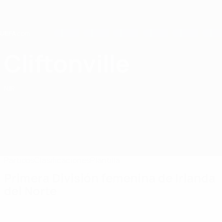
Saltar
al
contenido
principal
Home
Cliftonville
Cliftonville Ladies FC
NIR
Partidos
Clasificaciones
Plantilla
Primera División femenina de Irlanda
del Norte