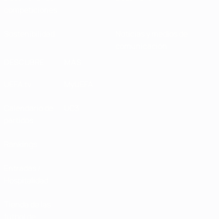
competiciones
Sostenibilidad
Noticias y medios de
comunicación
DESCUBRE
MÁS
UEFA.tv
MyUEFA
Calendario de
UC3
partidos
Rankings
Entradas /
Hospitalidad
Tienda de las
fútbol de