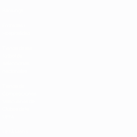
Rankings
Entradas /
Hospitalidad
Tienda de las
fútbol de
selecciones
nacionales
Tienda de
Competiciones
Masculinas de
Clubes de la
UEFA
UEFA Men's