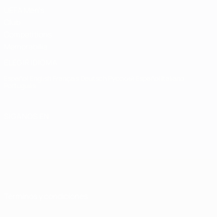
UEFA Men's
Club
Competitions
Memorabilia
ELEGIR IDIOMA
Español
English
Français
Deutsch
Русский
Español
Italiano
Português
SÍGANOS EN
Términos y condiciones