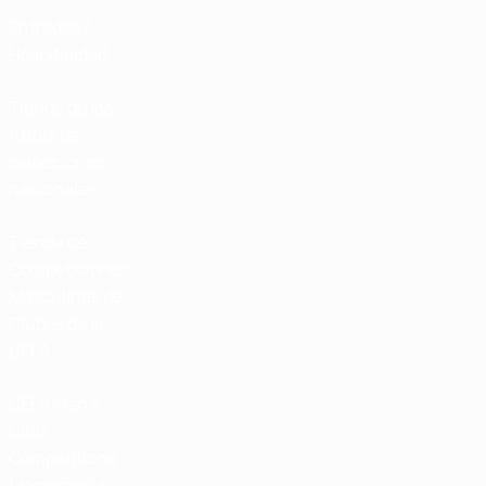
Entradas /
Hospitalidad
Tienda de las
fútbol de
selecciones
nacionales
Tienda de
Competiciones
Masculinas de
Clubes de la
UEFA
UEFA Men's
Club
Competitions
Memorabilia