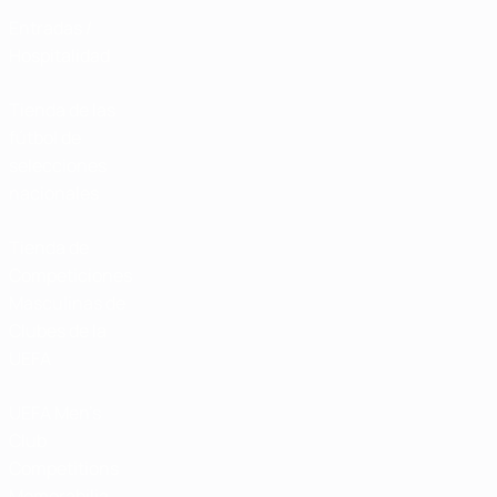
Entradas /
Hospitalidad
Tienda de las
fútbol de
selecciones
nacionales
Tienda de
Competiciones
Masculinas de
Clubes de la
UEFA
UEFA Men's
Club
Competitions
Memorabilia