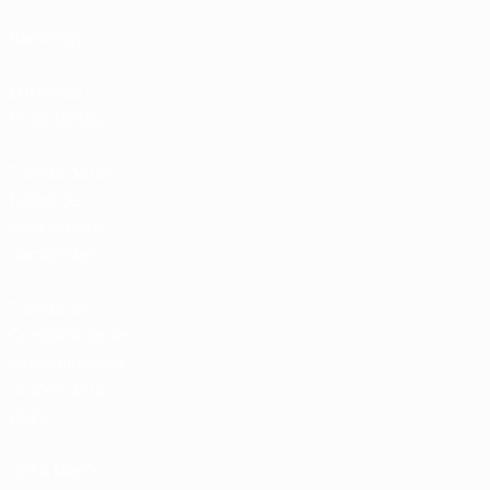
Rankings
Entradas /
Hospitalidad
Tienda de las
fútbol de
selecciones
nacionales
Tienda de
Competiciones
Masculinas de
Clubes de la
UEFA
UEFA Men's