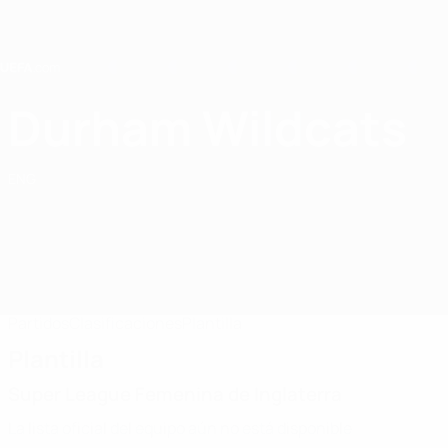
Saltar
al
contenido
principal
Home
Durham Wildcats
Durham Wildcats LFC
ENG
Partidos
Clasificaciones
Plantilla
Plantilla
Super League Femenina de Inglaterra
La lista oficial del equipo aún no está disponible