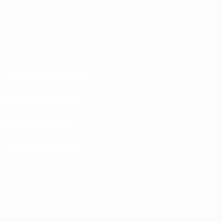
Términos y condiciones
Política de privacidad
Política de cookies
Ajustes de privacidad
© 1998-2026 UEFA. Todos los derechos reservados
La palabra UEFA, el logo de la UEFA y todas las marcas relacionadas con las
competiciones de la UEFA están protegidas por las marcas registradas y/o por
el copyright de UEFA. Se prohíbe el uso de estas marcas registradas para uso