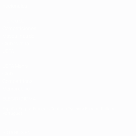
nacionales
Tienda de
Competiciones
Masculinas de
Clubes de la
UEFA
UEFA Men's
Club
Competitions
Memorabilia
ELEGIR IDIOMA
Español
English
Français
Deutsch
Русский
Español
Italiano
Português
SÍGANOS EN