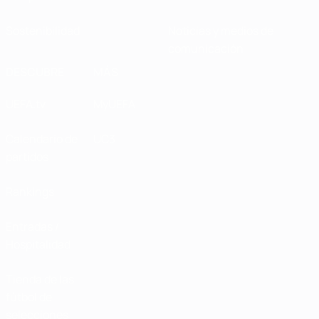
Sostenibilidad
Noticias y medios de
comunicación
DESCUBRE
MÁS
UEFA.tv
MyUEFA
Calendario de
UC3
partidos
Rankings
Entradas /
Hospitalidad
Tienda de las
fútbol de
selecciones