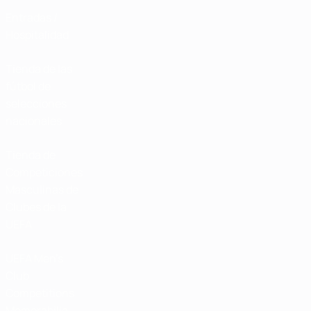
Entradas /
Hospitalidad
Tienda de las
fútbol de
selecciones
nacionales
Tienda de
Competiciones
Masculinas de
Clubes de la
UEFA
UEFA Men's
Club
Competitions
Memorabilia