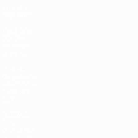
Entradas /
Hospitalidad
Tienda de las
fútbol de
selecciones
nacionales
Tienda de
Competiciones
Masculinas de
Clubes de la
UEFA
UEFA Men's
Club
Competitions
Memorabilia