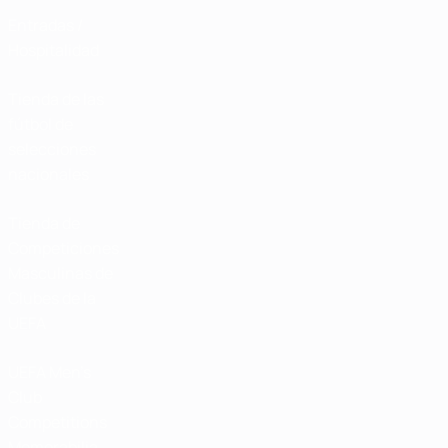
Entradas /
Hospitalidad
Tienda de las
fútbol de
selecciones
nacionales
Tienda de
Competiciones
Masculinas de
Clubes de la
UEFA
UEFA Men's
Club
Competitions
Memorabilia