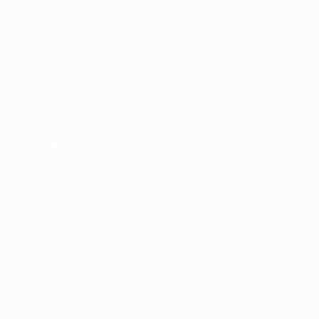
Sobre
Desarrollando competiciones
Sostenibilidad
DESCUBRE
MÁS
UEFA.tv
MyUEFA
Calendario de partidos
UC3
Rankings
Entradas / Hospitalidad
Tienda de las fútbol de selecciones