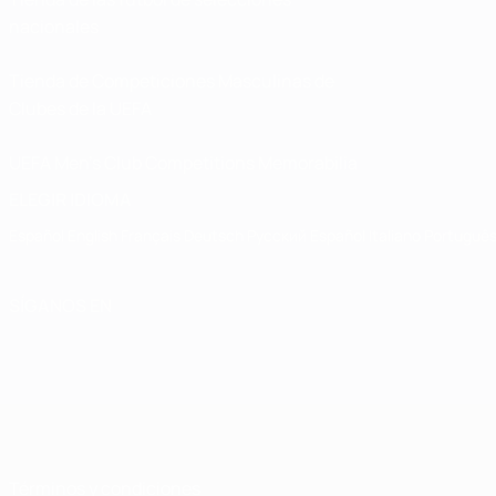
nacionales
Tienda de Competiciones Masculinas de
Clubes de la UEFA
UEFA Men's Club Competitions Memorabilia
ELEGIR IDIOMA
Español
English
Français
Deutsch
Русский
Español
Italiano
Portuguê
SÍGANOS EN
Términos y condiciones