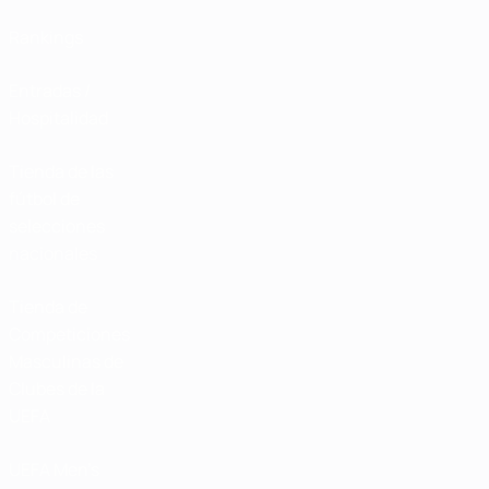
Rankings
Entradas /
Hospitalidad
Tienda de las
fútbol de
selecciones
nacionales
Tienda de
Competiciones
Masculinas de
Clubes de la
UEFA
UEFA Men's