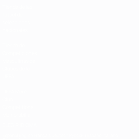
Tienda de las
fútbol de
selecciones
nacionales
Tienda de
Competiciones
Masculinas de
Clubes de la
UEFA
UEFA Men's
Club
Competitions
Memorabilia
ELEGIR IDIOMA
Español
English
Français
Deutsch
Русский
Español
Italiano