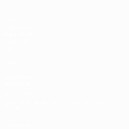
nacionales
Tienda de
Competiciones
Masculinas de
Clubes de la
UEFA
UEFA Men's
Club
Competitions
Memorabilia
ELEGIR IDIOMA
Español
English
Français
Deutsch
Русский
Español
Italiano
Português
SÍGANOS EN