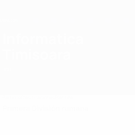
Saltar
al
contenido
principal
Home
Informatica
Informatica Timisoara
Timisoara
ROU
Partidos
Clasificaciones
Plantilla
Primera División rumana