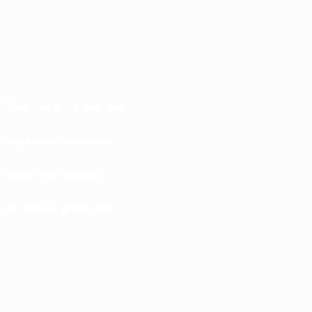
Términos y condiciones
Política de privacidad
Política de cookies
Ajustes de privacidad
© 1998-2026 UEFA. Todos los derechos reservados
La palabra UEFA, el logo de la UEFA y todas las marcas relacionadas con las
competiciones de la UEFA están protegidas por las marcas registradas y/o por
el copyright de UEFA. Se prohíbe el uso de estas marcas registradas para uso