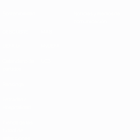
Sostenibilidad
Noticias y medios de
comunicación
DESCUBRE
MÁS
UEFA.tv
MyUEFA
Calendario de
UC3
partidos
Rankings
Entradas /
Hospitalidad
Tienda de las
fútbol de
selecciones