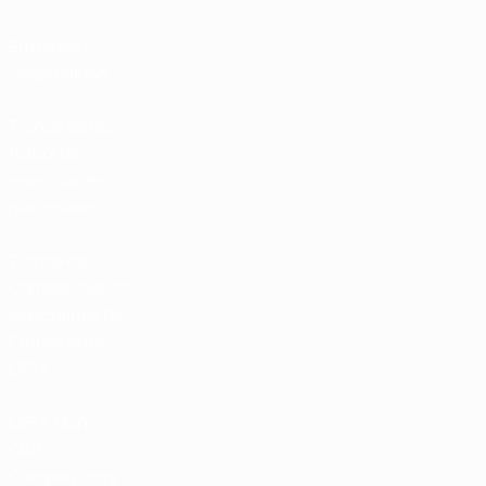
Entradas /
Hospitalidad
Tienda de las
fútbol de
selecciones
nacionales
Tienda de
Competiciones
Masculinas de
Clubes de la
UEFA
UEFA Men's
Club
Competitions