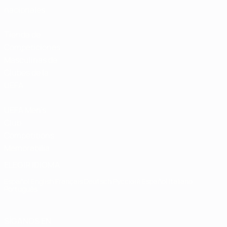
nacionales
Tienda de
Competiciones
Masculinas de
Clubes de la
UEFA
UEFA Men's
Club
Competitions
Memorabilia
ELEGIR IDIOMA
Español
English
Français
Deutsch
Русский
Español
Italiano
Português
SÍGANOS EN