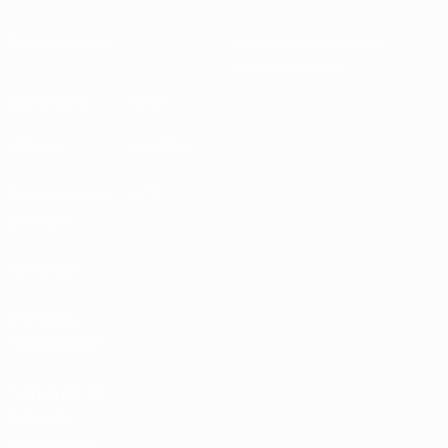
Sostenibilidad
Noticias y medios de
comunicación
DESCUBRE
MÁS
UEFA.tv
MyUEFA
Calendario de
UC3
partidos
Rankings
Entradas /
Hospitalidad
Tienda de las
fútbol de
selecciones