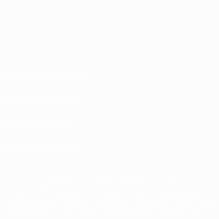
Términos y condiciones
Política de privacidad
Política de cookies
Ajustes de privacidad
© 1998-2026 UEFA. Todos los derechos reservados
La palabra UEFA, el logo de la UEFA y todas las marcas relacionadas con las
competiciones de la UEFA están protegidas por las marcas registradas y/o por
el copyright de UEFA. Se prohíbe el uso de estas marcas registradas para uso