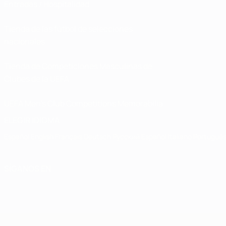
Entradas / Hospitalidad
Tienda de las fútbol de selecciones
nacionales
Tienda de Competiciones Masculinas de
Clubes de la UEFA
UEFA Men's Club Competitions Memorabilia
ELEGIR IDIOMA
Español
English
Français
Deutsch
Русский
Español
Italiano
Portuguê
SÍGANOS EN