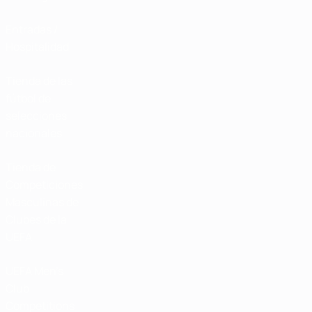
Entradas /
Hospitalidad
Tienda de las
fútbol de
selecciones
nacionales
Tienda de
Competiciones
Masculinas de
Clubes de la
UEFA
UEFA Men's
Club
Competitions