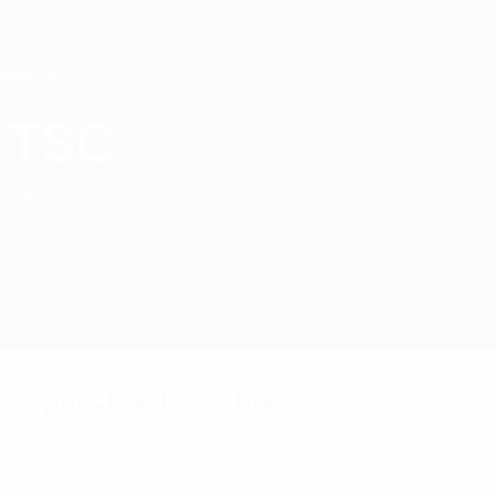
Saltar
al
contenido
principal
Home
TSC
FK TSC
SRB
Partidos
Clasificaciones
Plantilla
Super Liga de Serbia