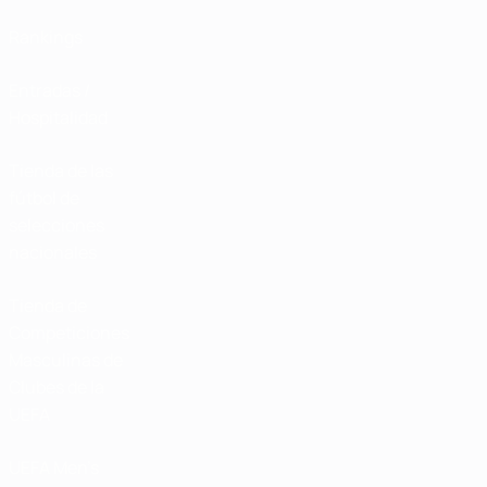
Rankings
Entradas /
Hospitalidad
Tienda de las
fútbol de
selecciones
nacionales
Tienda de
Competiciones
Masculinas de
Clubes de la
UEFA
UEFA Men's