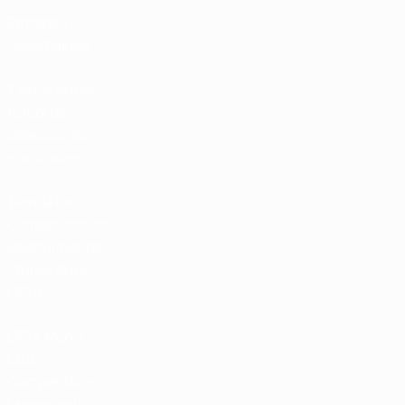
Entradas /
Hospitalidad
Tienda de las
fútbol de
selecciones
nacionales
Tienda de
Competiciones
Masculinas de
Clubes de la
UEFA
UEFA Men's
Club
Competitions
Memorabilia