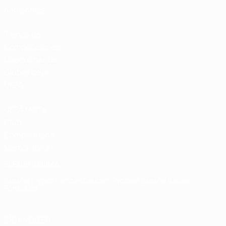
nacionales
Tienda de
Competiciones
Masculinas de
Clubes de la
UEFA
UEFA Men's
Club
Competitions
Memorabilia
ELEGIR IDIOMA
Español
English
Français
Deutsch
Русский
Español
Italiano
Português
SÍGANOS EN