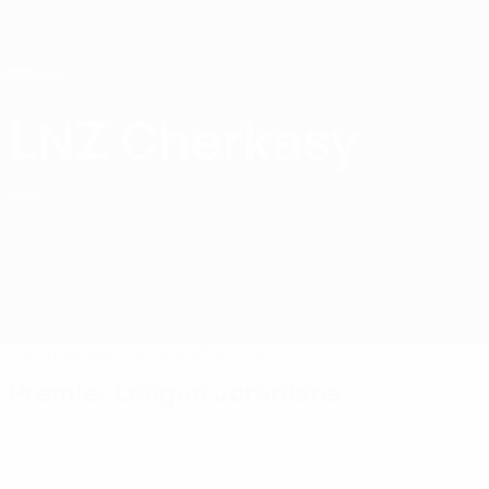
Saltar
al
contenido
principal
Home
LNZ Cherkasy
LNZ Cherkasy
UKR
Partidos
Clasificaciones
Plantilla
Premier League ucraniana