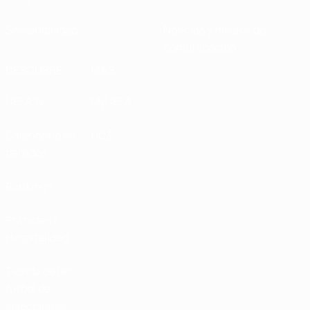
Sostenibilidad
Noticias y medios de
comunicación
DESCUBRE
MÁS
UEFA.tv
MyUEFA
Calendario de
UC3
partidos
Rankings
Entradas /
Hospitalidad
Tienda de las
fútbol de
selecciones