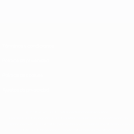
Términos y condiciones
Política de privacidad
Política de cookies
Ajustes de privacidad
© 1998-2026 UEFA. Todos los derechos reservados
La palabra UEFA, el logo de la UEFA y todas las marcas relacionadas con las
competiciones de la UEFA están protegidas por las marcas registradas y/o por
el copyright de UEFA. Se prohíbe el uso de estas marcas registradas para uso