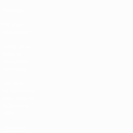
Rankings
Entradas /
Hospitalidad
Tienda de las
fútbol de
selecciones
nacionales
Tienda de
Competiciones
Masculinas de
Clubes de la
UEFA
UEFA Men's