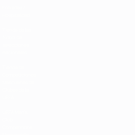
Entradas /
Hospitalidad
Tienda de las
fútbol de
selecciones
nacionales
Tienda de
Competiciones
Masculinas de
Clubes de la
UEFA
UEFA Men's
Club
Competitions
Memorabilia