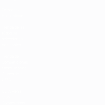
Entradas /
Hospitalidad
Tienda de las
fútbol de
selecciones
nacionales
Tienda de
Competiciones
Masculinas de
Clubes de la
UEFA
UEFA Men's
Club
Competitions