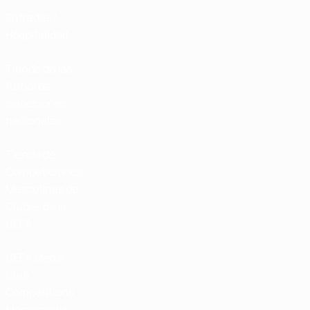
Entradas /
Hospitalidad
Tienda de las
fútbol de
selecciones
nacionales
Tienda de
Competiciones
Masculinas de
Clubes de la
UEFA
UEFA Men's
Club
Competitions
Memorabilia