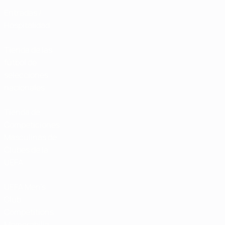
Entradas /
Hospitalidad
Tienda de las
fútbol de
selecciones
nacionales
Tienda de
Competiciones
Masculinas de
Clubes de la
UEFA
UEFA Men's
Club
Competitions
Memorabilia