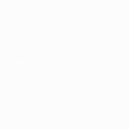
nacionales
Tienda de
Competiciones
Masculinas de
Clubes de la
UEFA
UEFA Men's
Club
Competitions
Memorabilia
ELEGIR IDIOMA
Español
English
Français
Deutsch
Русский
Español
Italiano
Português
SÍGANOS EN