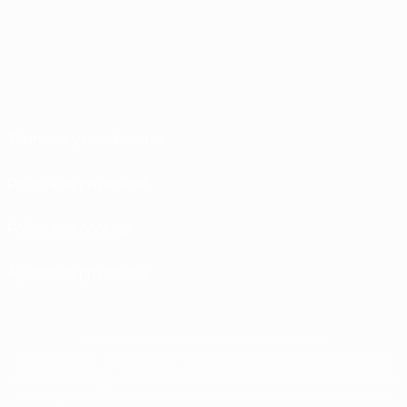
Términos y condiciones
Política de privacidad
Política de cookies
Ajustes de privacidad
© 1998-2026 UEFA. Todos los derechos reservados
La palabra UEFA, el logo de la UEFA y todas las marcas relacionadas con las
competiciones de la UEFA están protegidas por las marcas registradas y/o por
el copyright de UEFA. Se prohíbe el uso de estas marcas registradas para uso