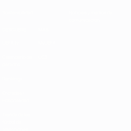
Sostenibilidad
Noticias y medios de
comunicación
DESCUBRE
MÁS
UEFA.tv
MyUEFA
Calendario de
UC3
partidos
Rankings
Entradas /
Hospitalidad
Tienda de las
fútbol de
selecciones