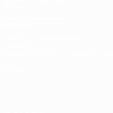
nacionales
Tienda de Competiciones Masculinas de
Clubes de la UEFA
UEFA Men's Club Competitions Memorabilia
ELEGIR IDIOMA
Español
English
Français
Deutsch
Русский
Español
Italiano
Portuguê
SÍGANOS EN
Términos y condiciones