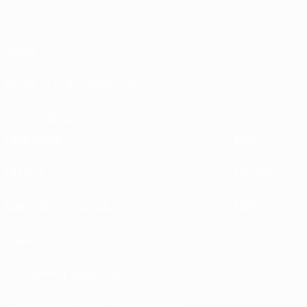
Sobre
Desarrollando competiciones
Sostenibilidad
DESCUBRE
MÁS
UEFA.tv
MyUEFA
Calendario de partidos
UC3
Rankings
Entradas / Hospitalidad
Tienda de las fútbol de selecciones