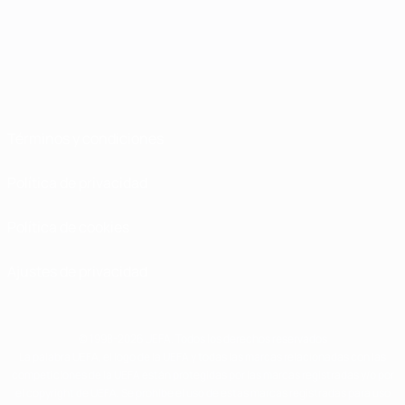
Términos y condiciones
Política de privacidad
Política de cookies
Ajustes de privacidad
© 1998-2026 UEFA. Todos los derechos reservados
La palabra UEFA, el logo de la UEFA y todas las marcas relacionadas con las
competiciones de la UEFA están protegidas por las marcas registradas y/o por
el copyright de UEFA. Se prohíbe el uso de estas marcas registradas para uso