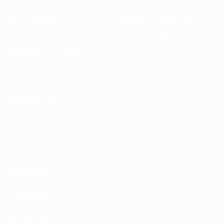
Sostenibilidad
Noticias y medios de
comunicación
DESCUBRE
MÁS
UEFA.tv
MyUEFA
Calendario de
UC3
partidos
Rankings
Entradas /
Hospitalidad
Tienda de las
fútbol de
selecciones