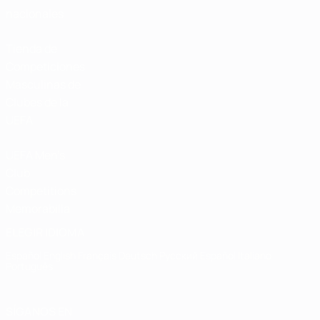
nacionales
Tienda de
Competiciones
Masculinas de
Clubes de la
UEFA
UEFA Men's
Club
Competitions
Memorabilia
ELEGIR IDIOMA
Español
English
Français
Deutsch
Русский
Español
Italiano
Português
SÍGANOS EN