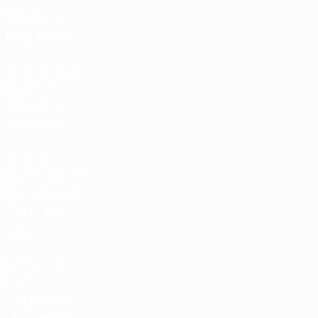
Entradas /
Hospitalidad
Tienda de las
fútbol de
selecciones
nacionales
Tienda de
Competiciones
Masculinas de
Clubes de la
UEFA
UEFA Men's
Club
Competitions
Memorabilia