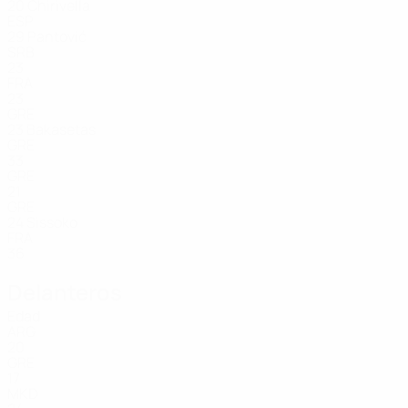
20
Chirivella
ESP
29
Pantović
SRB
23
FRA
23
GRE
23
Bakasetas
GRE
33
GRE
21
GRE
24
Sissoko
FRA
36
Delanteros
Edad
ARG
20
GRE
17
MKD