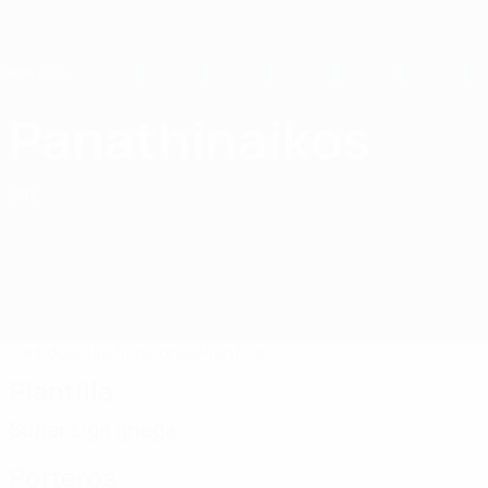
Saltar
al
contenido
principal
Home
Panathinaikos
Panathinaikos FC
GRE
Partidos
Clasificaciones
Plantilla
Plantilla
Super Liga griega
Porteros