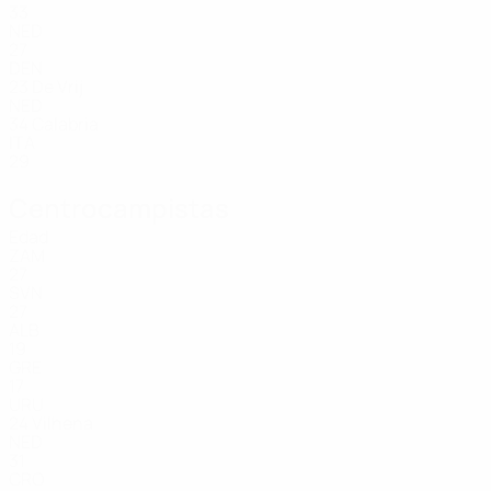
33
NED
27
DEN
23
De Vrij
NED
34
Calabria
ITA
29
Centrocampistas
Edad
ZAM
27
SVN
27
ALB
19
GRE
17
URU
24
Vilhena
NED
31
CRO