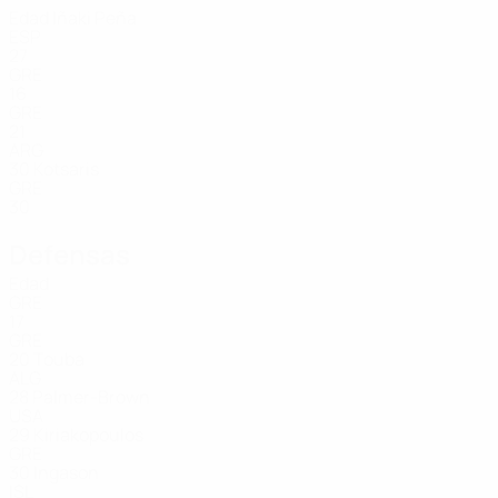
Edad
Iñaki Peña
ESP
27
GRE
16
GRE
21
ARG
30
Kotsaris
GRE
30
Defensas
Edad
GRE
17
GRE
20
Touba
ALG
28
Palmer-Brown
USA
29
Kiriakopoulos
GRE
30
Ingason
ISL