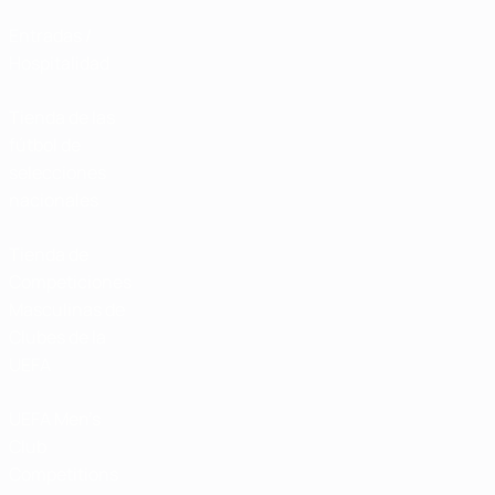
Entradas /
Hospitalidad
Tienda de las
fútbol de
selecciones
nacionales
Tienda de
Competiciones
Masculinas de
Clubes de la
UEFA
UEFA Men's
Club
Competitions