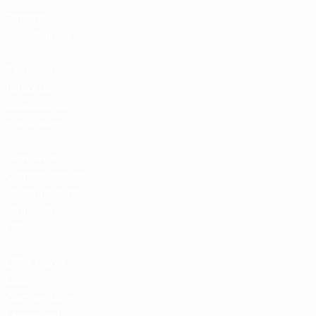
Entradas /
Hospitalidad
Tienda de las
fútbol de
selecciones
nacionales
Tienda de
Competiciones
Masculinas de
Clubes de la
UEFA
UEFA Men's
Club
Competitions
Memorabilia