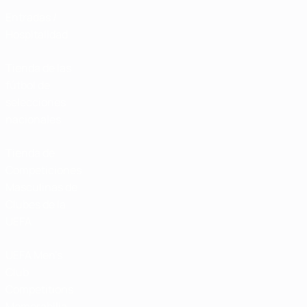
Entradas /
Hospitalidad
Tienda de las
fútbol de
selecciones
nacionales
Tienda de
Competiciones
Masculinas de
Clubes de la
UEFA
UEFA Men's
Club
Competitions
Memorabilia