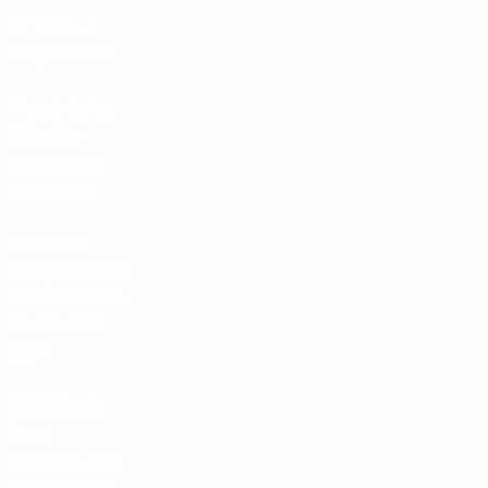
Entradas /
Hospitalidad
Tienda de las
fútbol de
selecciones
nacionales
Tienda de
Competiciones
Masculinas de
Clubes de la
UEFA
UEFA Men's
Club
Competitions
Memorabilia