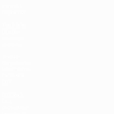
Entradas /
Hospitalidad
Tienda de las
fútbol de
selecciones
nacionales
Tienda de
Competiciones
Masculinas de
Clubes de la
UEFA
UEFA Men's
Club
Competitions
Memorabilia