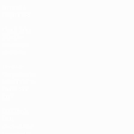
Entradas /
Hospitalidad
Tienda de las
fútbol de
selecciones
nacionales
Tienda de
Competiciones
Masculinas de
Clubes de la
UEFA
UEFA Men's
Club
Competitions
Memorabilia