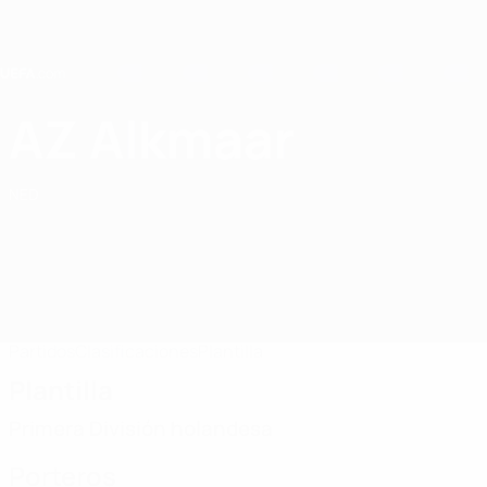
Saltar
al
contenido
principal
Home
AZ Alkmaar
AZ Alkmaar
NED
Partidos
Clasificaciones
Plantilla
Plantilla
Primera División holandesa
Porteros