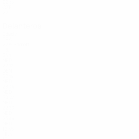
22
33
CZE
22
Delanteros
Edad
7
BRA
22
Parrott
9
IRL
24
11
NED
22
17
DEN
22
19
NED
28
24
NED
20
27
NED
22
35
NED
23
44
NED
19
45
HUN