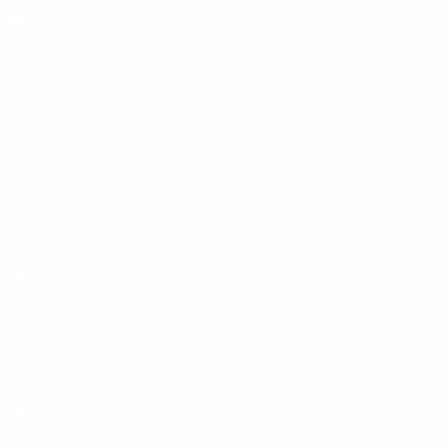
20
23
NED
20
30
NED
23
34
NED
28
Centrocampistas
Edad
NED
19
NED
19
6
NED
26
Clasie
8
NED
35
10
NED
20
14
NED
27
16
NED
22
21
NED