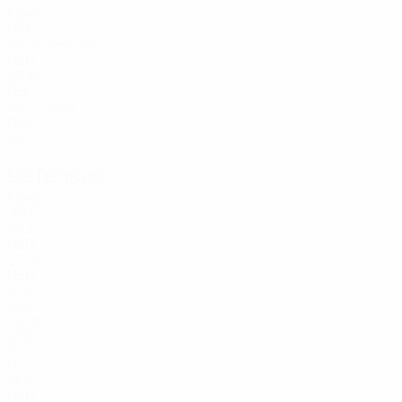
Edad
1
NED
22
Verhulst
12
NED
33
28
BEL
26
Zoet
41
NED
35
Defensas
Edad
2
JPN
28
3
NED
22
13
NED
21
15
MEX
22
18
JPN
21
20
ITA
18
22
NED