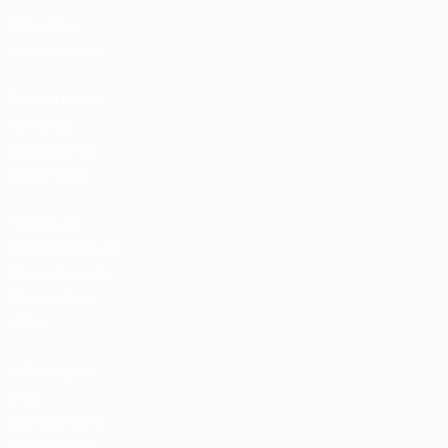
Entradas /
Hospitalidad
Tienda de las
fútbol de
selecciones
nacionales
Tienda de
Competiciones
Masculinas de
Clubes de la
UEFA
UEFA Men's
Club
Competitions
Memorabilia