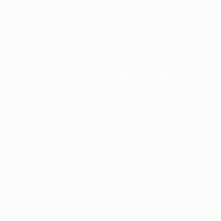
Federaciones nacionales
Desarrollo
Noticias y medios de comuni