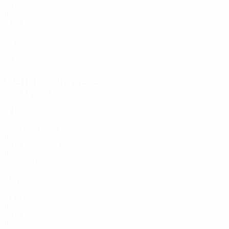
30
22
IRL
27
24
IRL
18
27
IRL
20
Centrocampistas
Edad
Watts
7
IRL
29
8
IRL
24
Mulraney
11
IRL
30
Mandroiu
14
IRL
27
O'Neill
16
IRL
31
17
IRL
21
Clarke
18
IRL
28
19
IRL