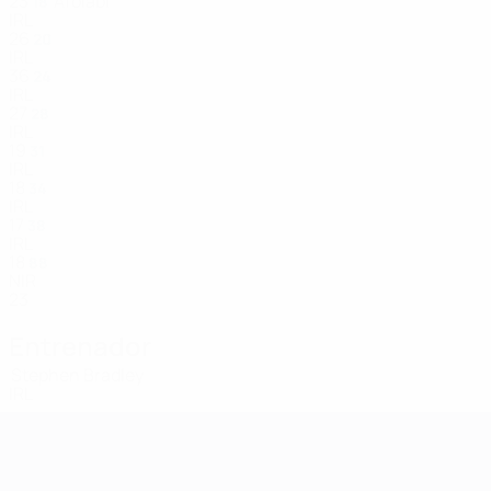
23
Afolabi
18
IRL
26
20
IRL
36
24
IRL
27
28
IRL
19
31
IRL
18
34
IRL
17
38
IRL
18
88
NIR
23
Entrenador
Stephen Bradley
IRL