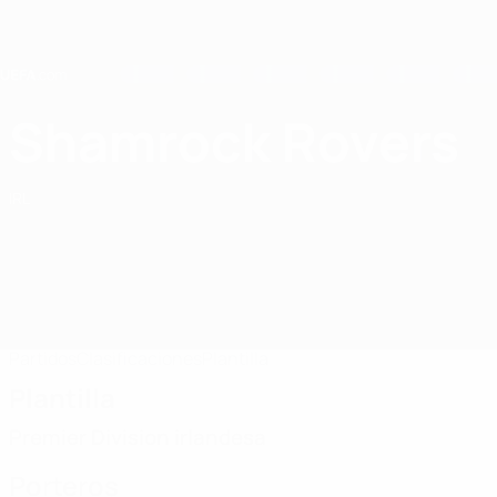
Saltar
al
contenido
principal
Home
Shamrock Rovers
Shamrock Rovers FC
IRL
Partidos
Clasificaciones
Plantilla
Plantilla
Premier Division irlandesa
Porteros