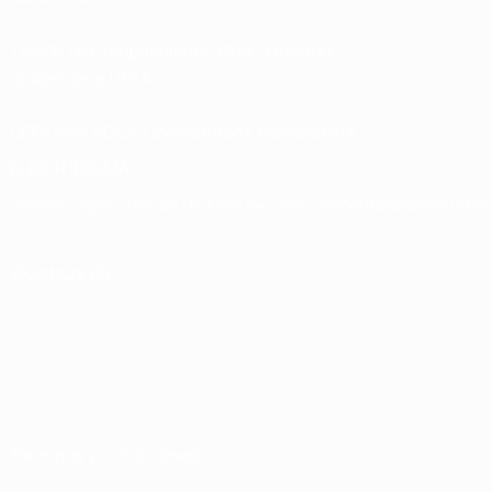
Tienda de Competiciones Masculinas de
Clubes de la UEFA
UEFA Men's Club Competitions Memorabilia
ELEGIR IDIOMA
Español
English
Français
Deutsch
Русский
Español
Italiano
Portuguê
SÍGANOS EN
Términos y condiciones