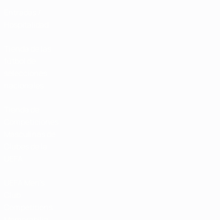
Entradas /
Hospitalidad
Tienda de las
fútbol de
selecciones
nacionales
Tienda de
Competiciones
Masculinas de
Clubes de la
UEFA
UEFA Men's
Club
Competitions
Memorabilia