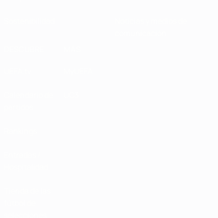
Sostenibilidad
Noticias y medios de
comunicación
DESCUBRE
MÁS
UEFA.tv
MyUEFA
Calendario de
UC3
partidos
Rankings
Entradas /
Hospitalidad
Tienda de las
fútbol de
selecciones