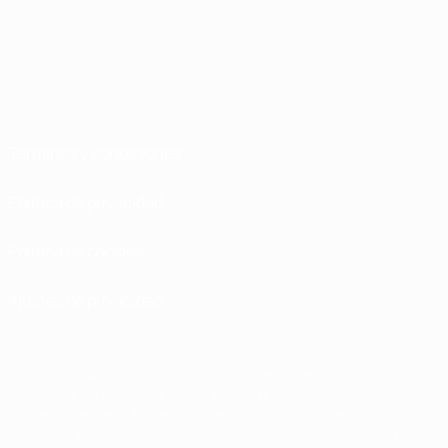
Términos y condiciones
Política de privacidad
Política de cookies
Ajustes de privacidad
© 1998-2026 UEFA. Todos los derechos reservados
La palabra UEFA, el logo de la UEFA y todas las marcas relacionadas con las
competiciones de la UEFA están protegidas por las marcas registradas y/o por
el copyright de UEFA. Se prohíbe el uso de estas marcas registradas para uso