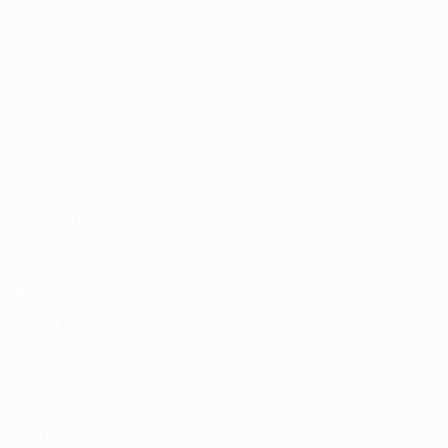
nacionales
Tienda de
Competiciones
Masculinas de
Clubes de la
UEFA
UEFA Men's
Club
Competitions
Memorabilia
ELEGIR IDIOMA
Español
English
Français
Deutsch
Русский
Español
Italiano
Português
SÍGANOS EN