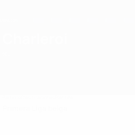
Saltar
al
contenido
principal
Home
Charleroi
R. Charleroi SC
BEL
Partidos
Clasificaciones
Plantilla
Primera Liga belga