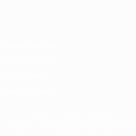
Términos y condiciones
Política de privacidad
Política de cookies
Ajustes de privacidad
© 1998-2026 UEFA. Todos los derechos reservados
La palabra UEFA, el logo de la UEFA y todas las marcas relacionadas con las
competiciones de la UEFA están protegidas por las marcas registradas y/o por
el copyright de UEFA. Se prohíbe el uso de estas marcas registradas para uso