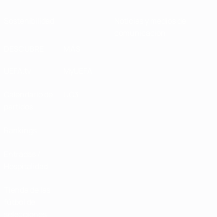
Sostenibilidad
Noticias y medios de
comunicación
DESCUBRE
MÁS
UEFA.tv
MyUEFA
Calendario de
UC3
partidos
Rankings
Entradas /
Hospitalidad
Tienda de las
fútbol de
selecciones