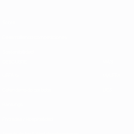
Sobre
Desarrollando competiciones
Sostenibilidad
DESCUBRE
MÁS
UEFA.tv
MyUEFA
Calendario de partidos
UC3
Rankings
Entradas / Hospitalidad
Tienda de las fútbol de selecciones