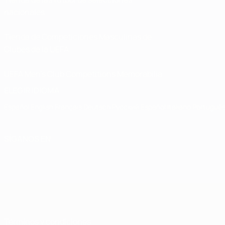
nacionales
Tienda de Competiciones Masculinas de
Clubes de la UEFA
UEFA Men's Club Competitions Memorabilia
ELEGIR IDIOMA
Español
English
Français
Deutsch
Русский
Español
Italiano
Portuguê
SÍGANOS EN
Términos y condiciones